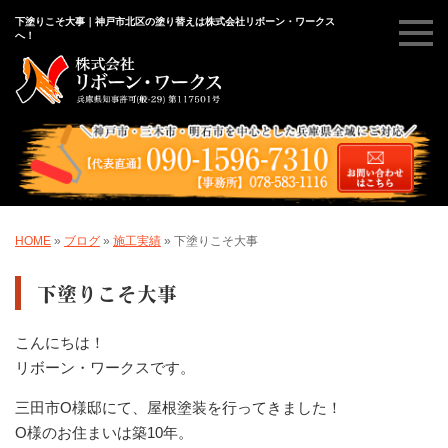
下塗りこそ大事｜神戸市北区の塗り替えは株式会社リボーン・ワークス
へ！
HOME
»
ブログ
»
施工実績
»
下塗りこそ大事
下塗りこそ大事
こんにちは！
リボーン・ワークスです。
三田市O様邸にて、屋根塗装を行ってきました！
O様のお住まいは築10年。